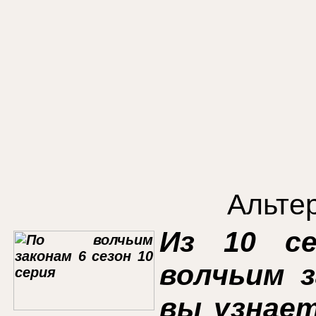
Альте
Из 10 се
волчьим з
вы узнае