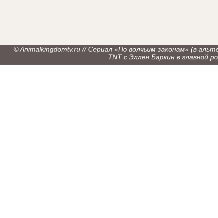
© Animalkingdomtv.ru // Сериал «По волчьим законам» (в ал
TNT с Эллен Баркин в главной рол