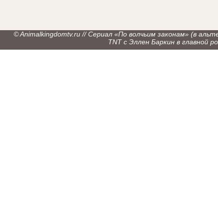
© Animalkingdomtv.ru // Сериал «По волчьим законам» (в ал
TNT с Эллен Баркин в главной рол