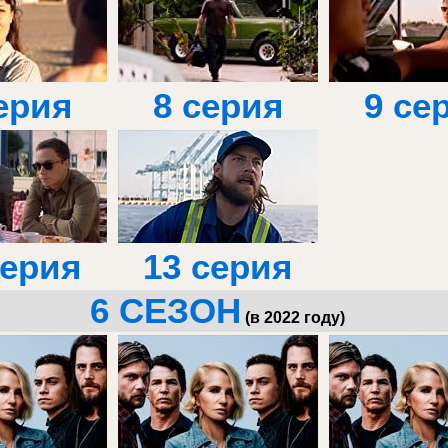
ерия
8 серия
9 се
серия
13 серия
6 СЕЗОН
(в 2022 году)