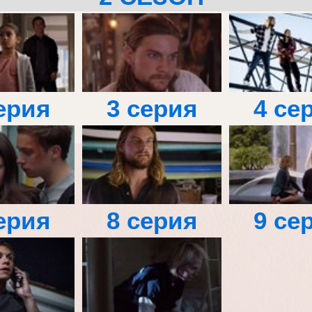
ерия
3 серия
4 се
ерия
8 серия
9 се