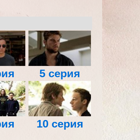
рия
5 серия
рия
10 серия