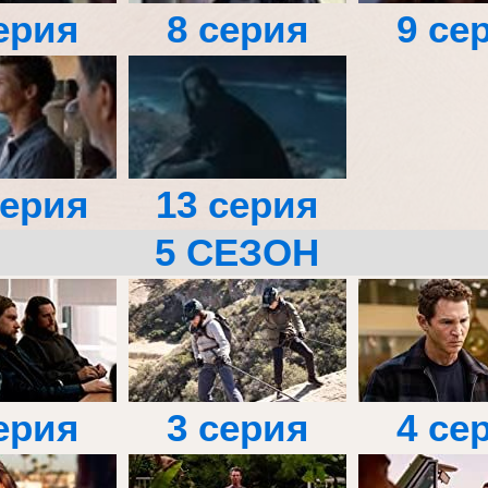
ерия
8 серия
9 се
серия
13 серия
5 СЕЗОН
ерия
3 серия
4 се