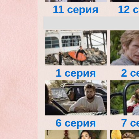
11 серия
12 
1 серия
2 с
6 серия
7 с