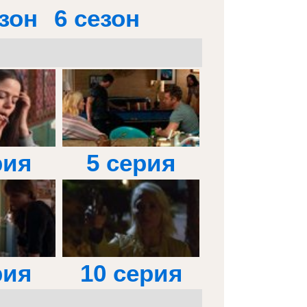
езон
6 сезон
рия
5 серия
рия
10 серия