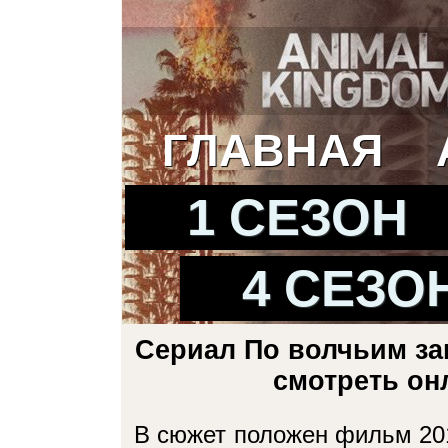
ГЛАВНАЯ
1 СЕЗОН
4 СЕЗО
Сериал По волчьим зак
смотреть он
В сюжет положен фильм 201