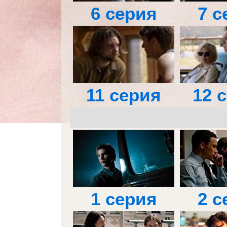
6 серия
7 с
11 серия
12 
1 серия
2 с