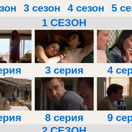
езон
3 сезон
4 сезон
5 с
1 СЕЗОН
ерия
3 серия
4 се
ерия
8 серия
9 се
2 СЕЗОН